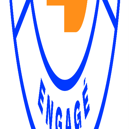
Pupitre de conférence
Prix HT
90,00 €
TTC:
108,00 €
Réf:
R087
Voir détails →
Newvibes
Technique
Votre partenaire pour tous vos besoins en location d'équipement
événementiel.
Évènements RSE éco-responsables
Liens Rapides
Accueil
Qui sommes-nous ?
Catégories
Contact
Mentions Légales